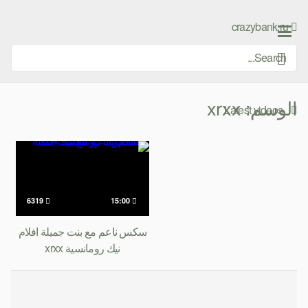
Ski
t
crazybank.ru
conten
الوسم:
xrxx
Latest videos
6319
15:00
سكس ناعم مع بنت جميلة افلام
نيك رومانسية xrxx