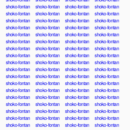
shoko-fontan
shoko-fontan
shoko-fontan
shoko-fontan
shoko-fontan
shoko-fontan
shoko-fontan
shoko-fontan
shoko-fontan
shoko-fontan
shoko-fontan
shoko-fontan
shoko-fontan
shoko-fontan
shoko-fontan
shoko-fontan
shoko-fontan
shoko-fontan
shoko-fontan
shoko-fontan
shoko-fontan
shoko-fontan
shoko-fontan
shoko-fontan
shoko-fontan
shoko-fontan
shoko-fontan
shoko-fontan
shoko-fontan
shoko-fontan
shoko-fontan
shoko-fontan
shoko-fontan
shoko-fontan
shoko-fontan
shoko-fontan
shoko-fontan
shoko-fontan
shoko-fontan
shoko-fontan
shoko-fontan
shoko-fontan
shoko-fontan
shoko-fontan
shoko-fontan
shoko-fontan
shoko-fontan
shoko-fontan
shoko-fontan
shoko-fontan
shoko-fontan
shoko-fontan
shoko-fontan
shoko-fontan
shoko-fontan
shoko-fontan
shoko-fontan
shoko-fontan
shoko-fontan
shoko-fontan
shoko-fontan
shoko-fontan
shoko-fontan
shoko-fontan
shoko-fontan
shoko-fontan
shoko-fontan
shoko-fontan
shoko-fontan
shoko-fontan
shoko-fontan
shoko-fontan