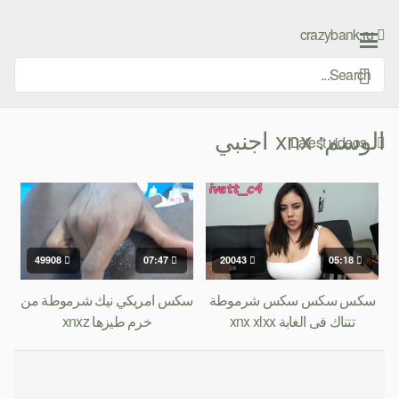
Ski
t
crazybank.ru
conten
الوسم:
xnx اجنبي
Latest videos
49908
07:47
20043
05:18
سكس سكس سكس شرموطة
سكس امريكي نيك شرموطة من
تتناك فى الغابة xnx xlxx
خرم طيزها xnxz