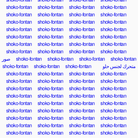
shoko-fontan
shoko-fontan
shoko-fontan
shoko-fontan
shoko-fontan
shoko-fontan
shoko-fontan
shoko-fontan
shoko-fontan
shoko-fontan
shoko-fontan
shoko-fontan
shoko-fontan
shoko-fontan
shoko-fontan
shoko-fontan
shoko-fontan
shoko-fontan
shoko-fontan
shoko-fontan
shoko-fontan
shoko-fontan
shoko-fontan
shoko-fontan
shoko-fontan
shoko-fontan
shoko-fontan
shoko-fontan
shoko-fontan
shoko-fontan
shoko-fontan
shoko-fontan
صور
متحرك لجنس حلو
shoko-fontan
shoko-fontan
shoko-fontan
shoko-fontan
shoko-fontan
shoko-fontan
shoko-fontan
shoko-fontan
shoko-fontan
shoko-fontan
shoko-fontan
shoko-fontan
shoko-fontan
shoko-fontan
shoko-fontan
shoko-fontan
shoko-fontan
shoko-fontan
shoko-fontan
shoko-fontan
shoko-fontan
shoko-fontan
shoko-fontan
shoko-fontan
shoko-fontan
shoko-fontan
shoko-fontan
shoko-fontan
shoko-fontan
shoko-fontan
shoko-fontan
shoko-fontan
shoko-fontan
shoko-fontan
shoko-fontan
shoko-fontan
shoko-fontan
shoko-fontan
shoko-fontan