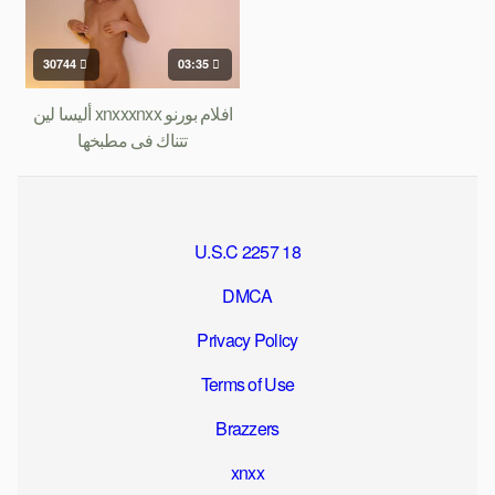
30744
03:35
افلام بورنو xnxxxnxx أليسا لين
تتناك فى مطبخها
18 U.S.C 2257
DMCA
Privacy Policy
Terms of Use
Brazzers
xnxx